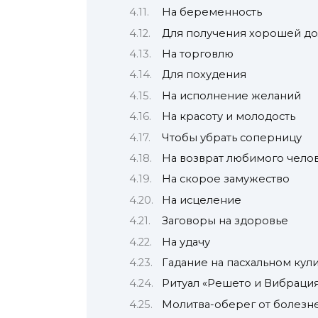
На беременность
Для получения хорошей д
На торговлю
Для похудения
На исполнение желаний
На красоту и молодость
Чтобы убрать соперницу
На возврат любимого чело
На скорое замужество
На исцеление
Заговоры на здоровье
На удачу
Гадание на пасхальном кул
Ритуал «Решето и Вибрация
Молитва-оберег от болезне