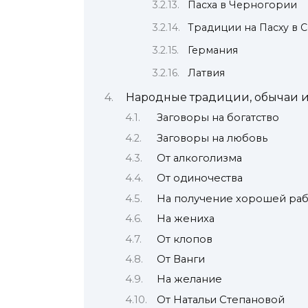
Пасха в Черногории
Традиции на Пасху в 
Германия
Латвия
Народные традиции, обычаи и
Заговоры на богатство
Заговоры на любовь
От алкоголизма
От одиночества
На получение хорошей ра
На жениха
От клопов
От Ванги
На желание
От Натальи Степановой