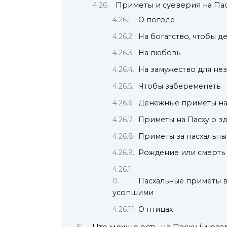
Приметы и суеверия на Па
О погоде
На богатство, чтобы д
На любовь
На замужество для н
Чтобы забеременеть
Денежные приметы на
Приметы на Пасху о з
Приметы за пасхальным
Рождение или смерть
Пасхальные приметы в
усопшими
О птицах