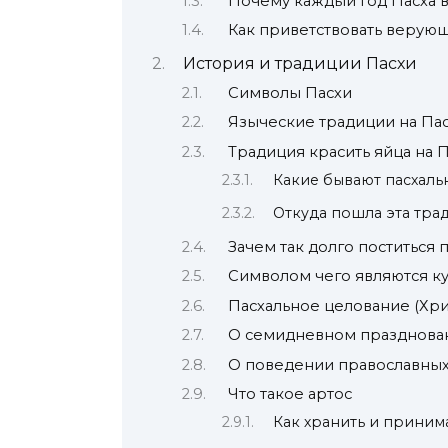
Почему каждый год Пасха в
Как приветствовать верующ
История и традиции Пасхи
Символы Пасхи
Языческие традиции на Па
Традиция красить яйца на 
Какие бывают пасхаль
Откуда пошла эта тра
Зачем так долго поститься
Символом чего являются к
Пасхальное целование (Хри
О семидневном празднова
О поведении православных 
Что такоe артос
Как хранить и приним