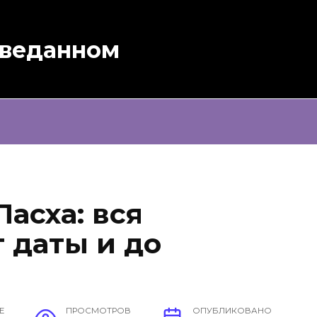
зведанном
асха: вся
 даты и до
Е
ПРОСМОТРОВ
ОПУБЛИКОВАНО