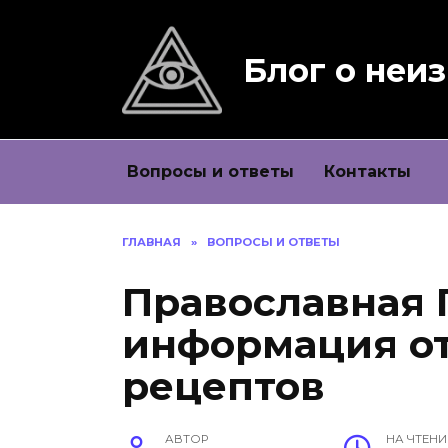
Перейти
к
содержанию
Блог о неи
Вопросы и ответы
Контакты
ГЛАВНАЯ
»
ВОПРОСЫ И ОТВЕТЫ
Православная П
информация от
рецептов
АВТОР
НА ЧТЕНИ