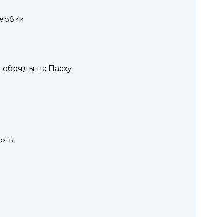
Сербии
 обряды на Пасху
боты