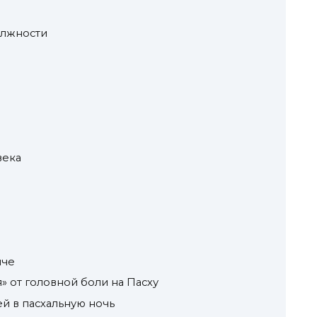
олжности
века
иче
» от головной боли на Пасху
й в пасхальную ночь