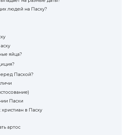
ыпадает на разные даты?
их людей на Пасху?
сху
Пасху
ные яйца?
диция?
 перед Пасхой?
уличи
стосование)
нии Пасхи
христиан в Пасху
ать артос