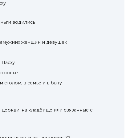
сху
еньги водились
езамужних женщин и девушек
 Пасху
доровье
 столом, в семье и в быту
 церкви, на кладбище или связанные с