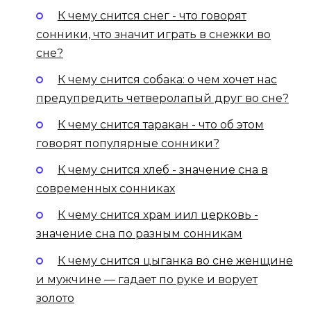
К чему снится снег - что говорят
сонники, что значит играть в снежки во
сне?
К чему снится собака: о чем хочет нас
предупредить четверолапый друг во сне?
К чему снится таракан - что об этом
говорят популярные сонники?
К чему снится хлеб - значение сна в
современных сонниках
К чему снится храм иил церковь -
значение сна по разным сонникам
К чему снится цыганка во сне женщине
и мужчине — гадает по руке и ворует
золото